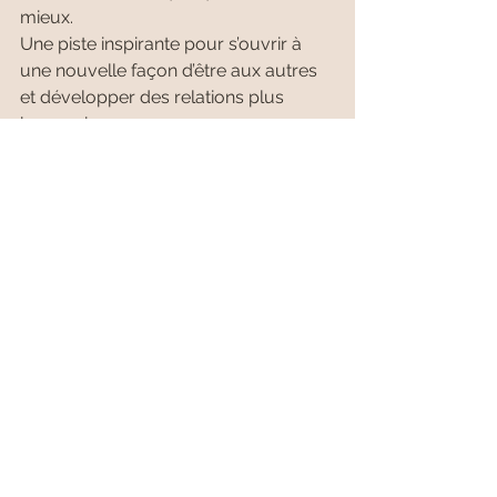
mieux.
Une piste inspirante pour s’ouvrir à 
une nouvelle façon d’être aux autres 
et développer des relations plus 
harmonieuses.
👉 Exemple concret d'une situation 
qui vous parlera peut-être 
😊
:
Monique est excédée car Alain a 
encore laissé la vaisselle sale dans 
l’évier. Dès qu’il rentre du travail, elle 
lui bondit dessus :
« Tu ne fais vraiment aucun efforts! 
J’en ai assez que tu laisses toujours 
trainer ta vaisselle ! Tu pourrais au 
moins mettre ton assiette dans le 
lave-vaisselle au lieu d’attendre que 
je le fasse à ta place! Je ne suis pas ta 
mère ! »