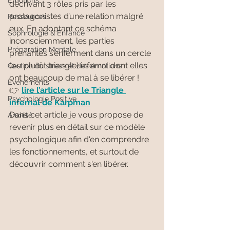
Emotions
décrivant 3 rôles pris par les 
protagonistes d’une relation malgré 
Ressources
eux. En adoptant ce schéma 
Sophrologie & Enfance
inconsciemment, les parties 
Préparation Mentale
prenantes s’enferment dans un cercle 
(ou plutôt triangle) infernal dont elles 
Gestion du stress et des émotions
ont beaucoup de mal à se libérer ! 
Evénements
👉 
lire l’article sur le Triangle 
Psychologie Positive
infernal de Karpman
Dans cet article je vous propose de 
Anxiété
revenir plus en détail sur ce modèle 
psychologique afin d'en comprendre 
les fonctionnements, et surtout de 
découvrir comment s'en libérer.