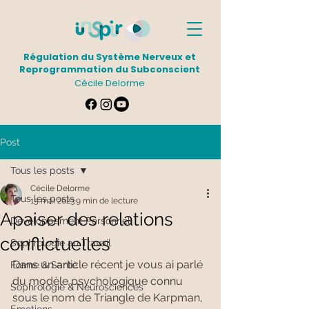
Régulation du Système Nerveux et
Reprogrammation du Subconscient
Cécile Delorme
Post
Tous les posts
Cécile Delorme
Tous les posts
15 mai 2023
9 min de lecture
Apaiser des relations
Développement Personnel
conflictuelles
Sophrologie au Travail
Dans un article récent je vous ai parlé 
Forme & Santé
du modèle psychologique connu 
Sophrologie & Neurosciences
sous le nom de Triangle de Karpman, 