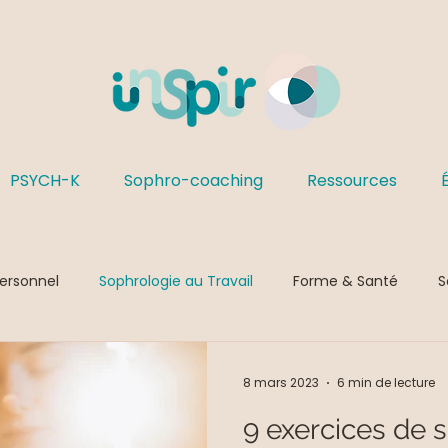
PSYCH-K
Sophro-coaching
Ressources
ersonnel
Sophrologie au Travail
Forme & Santé
S
Sophrologie & Enfance
Préparation Mentale
Gestion d
8 mars 2023
6 min de lecture
9 exercices de 
sitive
Anxiété