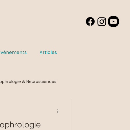
Événements
Articles
ophrologie & Neurosciences
u stress et des émotions
sophrologie