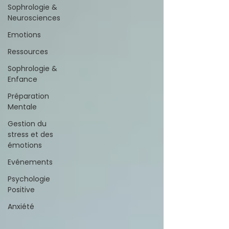
Sophrologie &
Neurosciences
Emotions
Ressources
Sophrologie &
Enfance
Préparation
Mentale
Gestion du
stress et des
émotions
Evénements
Psychologie
Positive
Anxiété