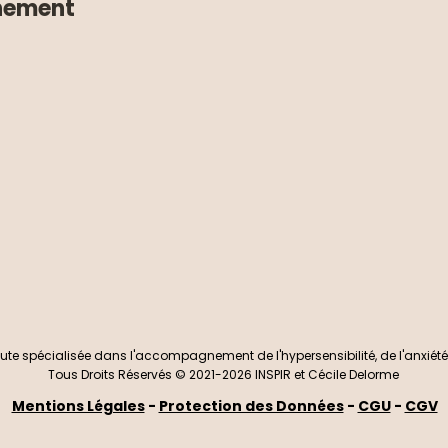
énement
ute spécialisée dans l'accompagnement de l'hypersensibilité, de l'anxié
Tous Droits Réservés © 2021-2026 INSPIR et Cécile Delorme
Mentions Légales
-
Protection des Données
-
CGU
-
CGV