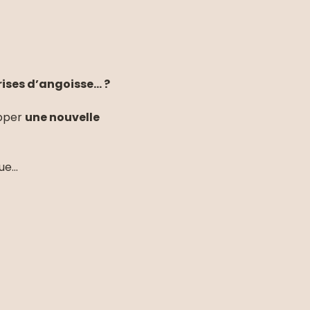
ses d’angoisse... ?
pper 
une nouvelle 
e...