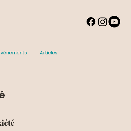
Événements
Articles
é
xiété